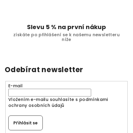
v
k
y
v
Slevu 5 % na první nákup
ý
získáte po přihlášení se k našemu newsletteru
p
níže
i
s
u
Odebírat newsletter
E-mail
Vložením e-mailu souhlasíte s
podmínkami
ochrany osobních údajů
Přihlásit se