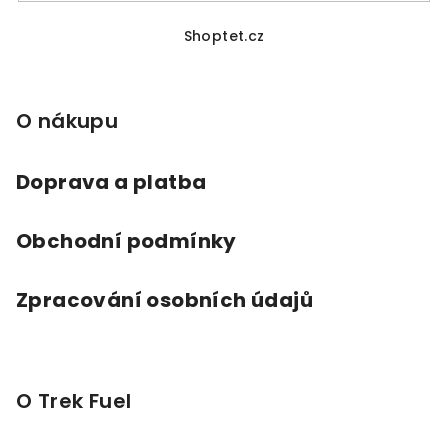
Z
á
Shoptet.cz
p
a
O nákupu
t
í
Doprava a platba
Obchodní podmínky
Zpracování osobních údajů
O Trek Fuel