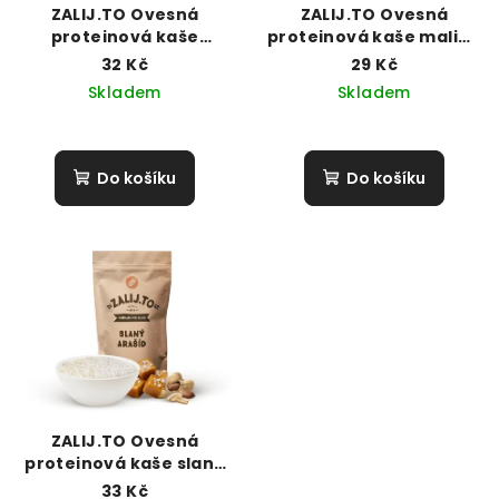
r
ZALIJ.TO Ovesná
ZALIJ.TO Ovesná
o
proteinová kaše
proteinová kaše malina
lískooříšková s
a jahoda (50g)
d
32 Kč
29 Kč
čokoládou (50g)
Skladem
Skladem
u
k
t
Do košíku
Do košíku
ů
ZALIJ.TO Ovesná
proteinová kaše slaný
arašíd (50g)
33 Kč