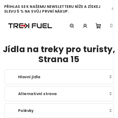
Přejít
PŘIHLAS SE K NAŠEMU NEWSLETTERU NÍŽE A ZÍSKEJ
na
SLEVU 5 % NA SVŮJ PRVNÍ NÁKUP.
obsah
Nákupn
Hledat
Přihlášení
Jídla na treky pro turisty
,
košík
Strana 15
Hlavní jídla
Alternativní strava
Polévky