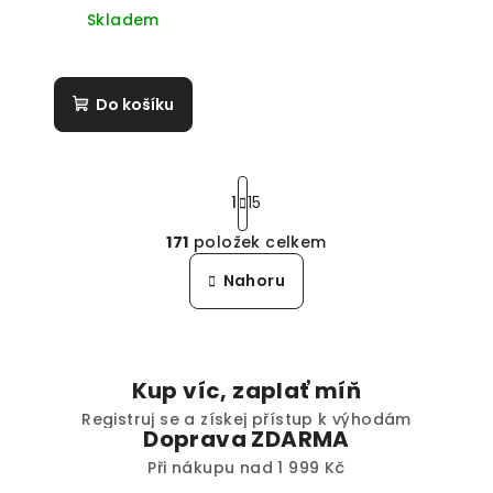
Skladem
Do košíku
S
t
1
15
r
171
položek celkem
á
O
n
v
Nahoru
k
l
o
á
v
á
d
n
a
Kup víc, zaplať míň
í
c
Registruj se a získej přístup k výhodám
í
Doprava ZDARMA
p
Při nákupu nad 1 999 Kč
r