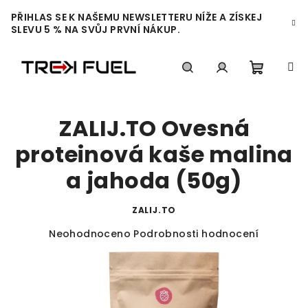
Přejít
PŘIHLAS SE K NAŠEMU NEWSLETTERU NÍŽE A ZÍSKEJ
na
SLEVU 5 % NA SVŮJ PRVNÍ NÁKUP.
obsah
Nákupn
Hledat
Přihlášení
ZALIJ.TO Ovesná
košík
proteinová kaše malina
a jahoda (50g)
ZALIJ.TO
Průměrné
Neohodnoceno
Podrobnosti hodnocení
hodnocení
produktu
je
0,0
z