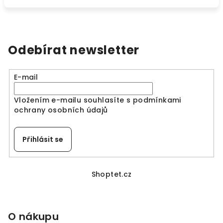
Odebírat newsletter
E-mail
Vložením e-mailu souhlasíte s
podmínkami
ochrany osobních údajů
Přihlásit se
Z
á
Shoptet.cz
p
a
O nákupu
t