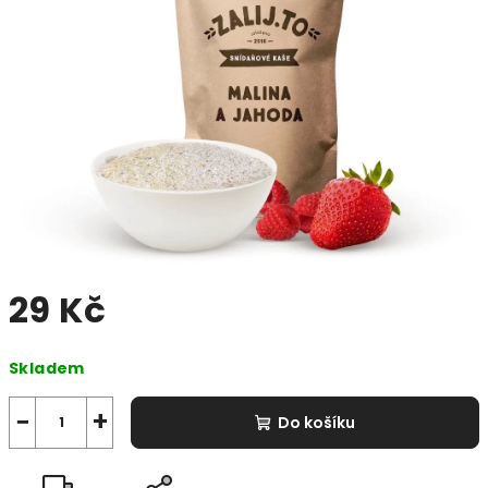
5
hvězdiček.
29 Kč
Měrná
Skladem
cena:
−
+
Do košíku