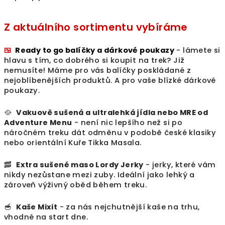
Z aktuálního sortimentu vybíráme
🍱
Ready to go balíčky a dárkové poukazy
- lámete si
hlavu s tím, co dobrého si koupit na trek? Již
nemusíte! Máme pro vás balíčky poskládané z
nejoblíbenějších produktů. A pro vaše blízké dárkové
poukazy.
🥘
Vakuově sušená a ultralehká jídla nebo MRE od
Adventure Menu
- není nic lepšího než si po
náročném treku dát odměnu v podobě české klasiky
nebo orientální Kuře Tikka Masala.
🥓
Extra sušené maso Lordy Jerky
- jerky, které vám
nikdy nezůstane mezi zuby. Ideální jako lehký a
zároveň výživný oběd během treku.
🥣
Kaše Mixit
- za nás nejchutnější kaše na trhu,
vhodné na start dne.