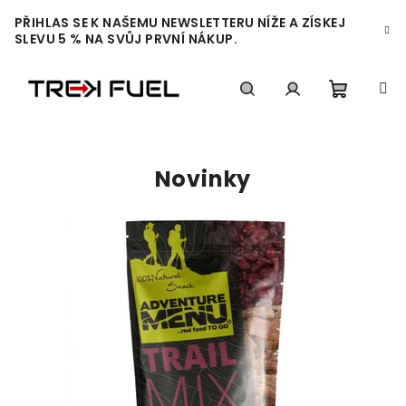
Přejít
PŘIHLAS SE K NAŠEMU NEWSLETTERU NÍŽE A ZÍSKEJ
na
SLEVU 5 % NA SVŮJ PRVNÍ NÁKUP.
obsah
Nákupn
Hledat
Přihlášení
T
r
košík
Novinky
e
k
F
u
e
l