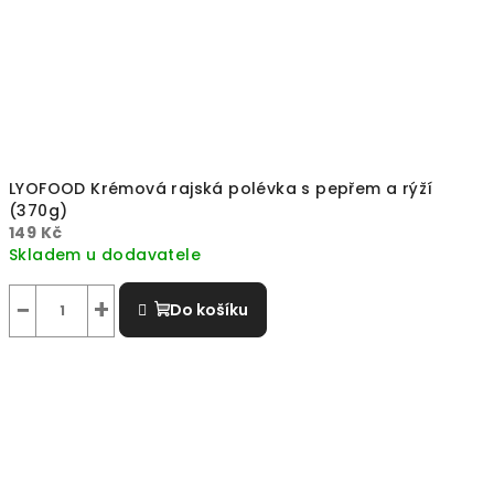
LYOFOOD Krémová rajská polévka s pepřem a rýží
(370g)
149 Kč
Skladem u dodavatele
−
+
Do košíku