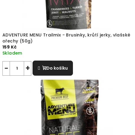
.
c
z
|
ADVENTURE MENU Trailmix - Brusinky, krůtí jerky, vlašské
ořechy (50g)
E
159 Kč
Skladem
a
t
−
+
Do košíku
s
m
a
r
t