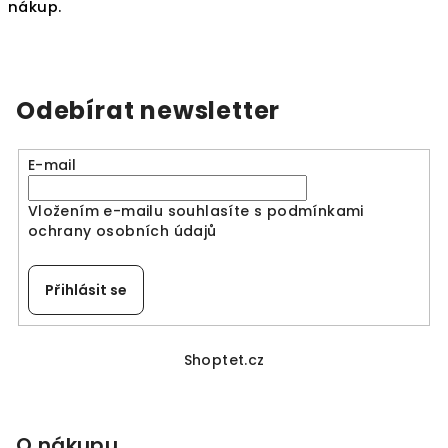
nákup.
Odebírat newsletter
E-mail
Vložením e-mailu souhlasíte s
podmínkami
ochrany osobních údajů
Přihlásit se
Z
á
Shoptet.cz
p
a
O nákupu