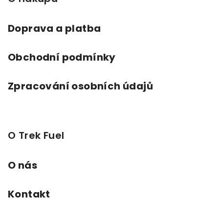
t
í
Doprava a platba
Obchodní podmínky
Zpracování osobních údajů
O Trek Fuel
O nás
Kontakt