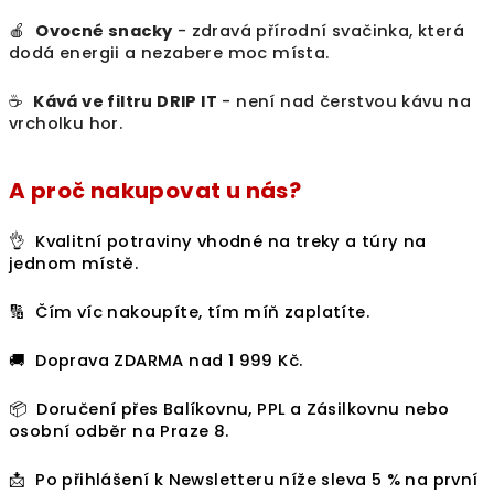
🍎
Ovocné snacky
- zdravá přírodní svačinka, která
dodá energii a nezabere moc místa.
☕️
Kává ve filtru DRIP IT
- není nad čerstvou kávu na
vrcholku hor.
A proč nakupovat u nás?
👌 Kvalitní potraviny vhodné na treky a túry na
jednom místě.
🔢 Čím víc nakoupíte, tím míň zaplatíte.
🚚 Doprava ZDARMA nad 1 999 Kč.
📦 Doručení přes Balíkovnu, PPL a Zásilkovnu nebo
osobní odběr na Praze 8.
📩 Po přihlášení k Newsletteru níže sleva 5 % na první