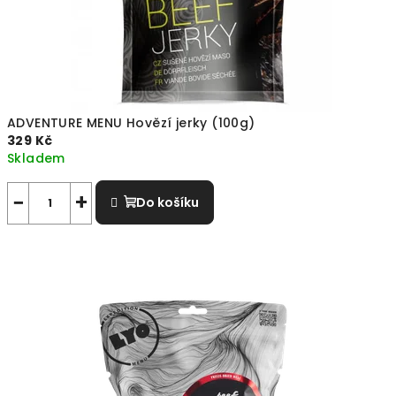
,
G
o
f
ADVENTURE MENU Hovězí jerky (100g)
a
329 Kč
Skladem
r
−
+
Do košíku