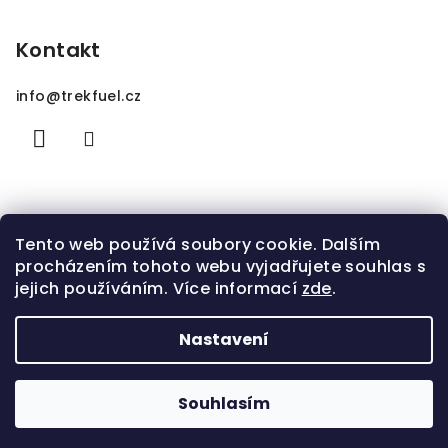
Kontakt
info
@
trekfuel.cz
Tento web používá soubory cookie. Dalším
procházením tohoto webu vyjadřujete souhlas s
jejich používáním. Více informací
zde
.
Nastavení
Copyright 2026
TrekFuel.cz
. Všechna práva
vyhrazena.
Souhlasím
Vytvořil Shoptet