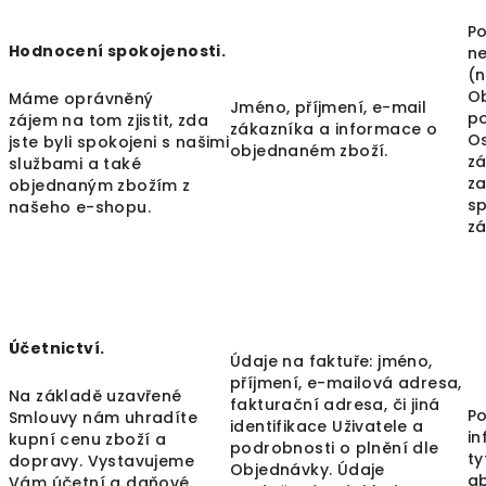
Po
Hodnocení spokojenosti.
ne
(n
Ob
Máme oprávněný
Jméno, příjmení, e-mail
p
zájem na tom zjistit, zda
zákazníka a informace o
O
jste byli spokojeni s našimi
objednaném zboží.
zá
službami a také
z
objednaným zbožím z
sp
našeho e-shopu.
zá
Účetnictví.
Údaje na faktuře: jméno,
příjmení, e-mailová adresa,
Na základě uzavřené
fakturační adresa, či jiná
Po
Smlouvy nám uhradíte
identifikace Uživatele a
in
kupní cenu zboží a
podrobnosti o plnění dle
ty
dopravy. Vystavujeme
Objednávky. Údaje
ab
Vám účetní a daňové