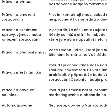
Právo na výmaz
požadované údaje vymažeme či
Právo na omezení
Prosím kontaktujte nás, pokud
zpracování
nesprávně. Ať už se jedná o dů
Právo na oznámení
V případě, že nás kontaktujete
opravy, výmazu nebo
Někdy se může stát, že nebude
omezení zpracování
které jste nám napsali již nefun
Vaše Osobní údaje, které jste 
Právo na přenositelnost
čitelném formátu, na Vaši žádo
Pokud zpracováváme Vaše údaj
zasílání newsletteru Uživatelů
Právo vznést námitku
prokázali. V případě, že bude
zpracování Osobních údajů pr
Právo na odvolání
Pokud jste změnili názor, prosí
souhlasu
marketingového a obchodního ú
Automatizované
Nechcete, aby se o Vás rozho