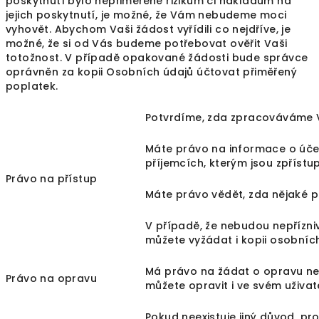
poskytnutí bylo nepřiměřené rizikům či nákladům na
jejich poskytnutí, je možné, že Vám nebudeme moci
vyhovět. Abychom Vaši žádost vyřídili co nejdříve, je
možné, že si od Vás budeme potřebovat ověřit Vaši
totožnost. V případě opakované žádosti bude správce
oprávněn za kopii Osobních údajů účtovat přiměřený
poplatek.
Potvrdíme, zda zpracováváme 
Máte právo na informace o úče
příjemcích, kterým jsou zpříst
Právo na přístup
Máte právo vědět, zda nějaké pr
V případě, že nebudou nepřízni
můžete vyžádat i kopii osobníc
Má právo na žádat o opravu ne
Právo na opravu
můžete opravit i ve svém uživat
Pokud neexistuje jiný důvod, p