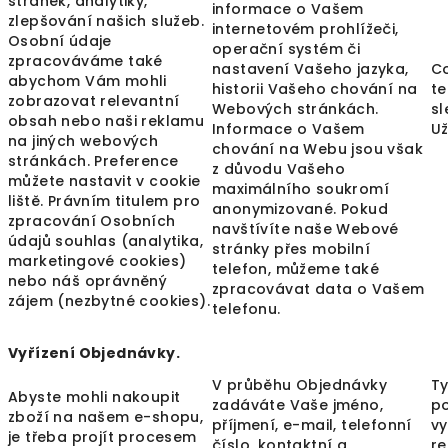
stránek, analytiky,
informace o Vašem
zlepšování našich služeb.
internetovém prohlížeči,
Osobní údaje
operační systém či
zpracováváme také
nastavení Vašeho jazyka,
Co
abychom Vám mohli
historii Vašeho chování na
te
zobrazovat relevantní
Webových stránkách.
sl
obsah nebo naši reklamu
Informace o Vašem
Už
na jiných webových
chování na Webu jsou však
stránkách. Preference
z důvodu Vašeho
můžete nastavit v cookie
maximálního soukromí
liště. Právním titulem pro
anonymizované. Pokud
zpracování Osobních
navštívíte naše Webové
údajů souhlas (analytika,
stránky přes mobilní
marketingové cookies)
telefon, můžeme také
nebo náš oprávněný
zpracovávat data o Vašem
zájem (nezbytné cookies).
telefonu.
Vyřízení Objednávky.
V průběhu Objednávky
T
Abyste mohli nakoupit
zadáváte Vaše jméno,
po
zboží na našem e-shopu,
příjmení, e-mail, telefonní
vy
je třeba projít procesem
číslo, kontaktní a
re