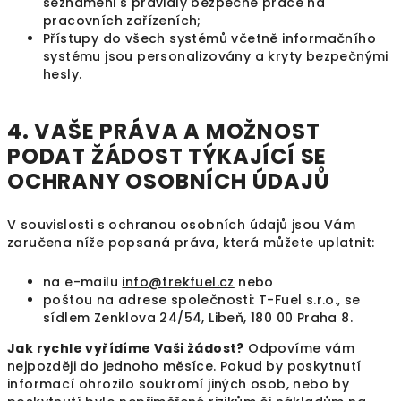
seznámeni s pravidly bezpečné práce na
pracovních zařízeních;
Přístupy do všech systémů včetně informačního
systému jsou personalizovány a kryty bezpečnými
hesly.
4. VAŠE PRÁVA A MOŽNOST
PODAT ŽÁDOST TÝKAJÍCÍ SE
OCHRANY OSOBNÍCH ÚDAJŮ
V souvislosti s ochranou osobních údajů jsou Vám
zaručena níže popsaná práva, která můžete uplatnit:
na e-mailu
info@trekfuel.cz
nebo
poštou na adrese společnosti: T-Fuel s.r.o., se
sídlem Zenklova 24/54, Libeň, 180 00 Praha 8.
Jak rychle vyřídíme Vaši žádost?
Odpovíme vám
nejpozději do jednoho měsíce. Pokud by poskytnutí
informací ohrozilo soukromí jiných osob, nebo by