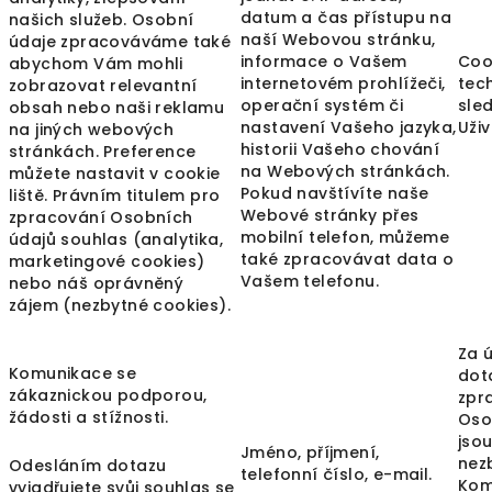
datum a čas přístupu na
našich služeb. Osobní
naší Webovou stránku,
údaje zpracováváme také
informace o Vašem
Coo
abychom Vám mohli
internetovém prohlížeči,
tec
zobrazovat relevantní
operační systém či
sle
obsah nebo naši reklamu
nastavení Vašeho jazyka,
Uživ
na jiných webových
historii Vašeho chování
stránkách. Preference
na Webových stránkách.
můžete nastavit v cookie
Pokud navštívíte naše
liště. Právním titulem pro
Webové stránky přes
zpracování Osobních
mobilní telefon, můžeme
údajů souhlas (analytika,
také zpracovávat data o
marketingové cookies)
Vašem telefonu.
nebo náš oprávněný
zájem (nezbytné cookies).
Za 
Komunikace se
dot
zákaznickou podporou,
zpr
žádosti a stížnosti.
Oso
jsou
Jméno, příjmení,
nez
Odesláním dotazu
telefonní číslo, e-mail.
Kom
vyjadřujete svůj souhlas se