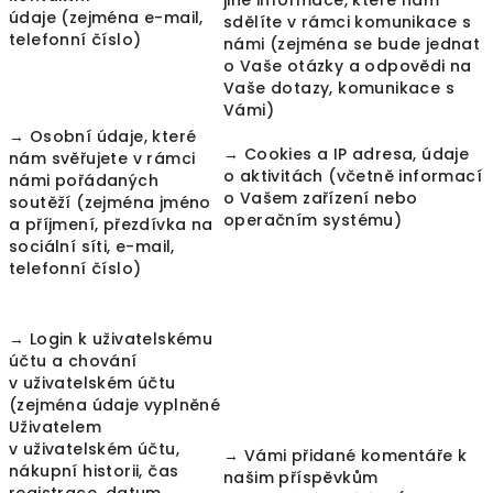
jiné informace, které nám
údaje (zejména e-mail,
sdělíte v rámci komunikace s
telefonní číslo)
námi (zejména se bude jednat
o Vaše otázky a odpovědi na
Vaše dotazy, komunikace s
Vámi)
→ Osobní údaje, které
→ Cookies a IP adresa, údaje
nám svěřujete v rámci
o aktivitách (včetně informací
námi pořádaných
o Vašem zařízení nebo
soutěží (zejména jméno
operačním systému)
a příjmení, přezdívka na
sociální síti, e-mail,
telefonní číslo)
→ Login k uživatelskému
účtu a chování
v uživatelském účtu
(zejména údaje vyplněné
Uživatelem
v uživatelském účtu,
→ Vámi přidané komentáře k
nákupní historii, čas
našim příspěvkům