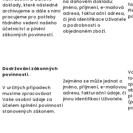
na daňovém dokladu:
fa
doklady, které následně
jméno, příjmení, e-mailová
P
archivujeme a dále s nimi
adresa, fakturační adresa,
po
pracujeme pro potřeby
či jiná identifikace Uživatele
řádného vedení našeho
a podrobnosti o
účetnictví a plnění
objednaném zboží.
zákonných povinností.
Dodržování zákonných
Va
povinností.
t
Zejména se může jednat o
z
jméno, příjmení, e-mailovou
V určitých případech
a
adresu, fakturační údaje, či
musíme zpracovávat
pl
jinou identifikaci Uživatele.
Vaše osobní údaje za
(p
účelem splnění povinností
po
stanovených zákonem.