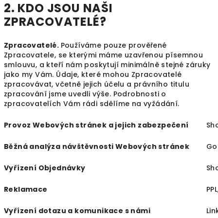
2. KDO JSOU NAŠI
ZPRACOVATELÉ?
Zpracovatelé.
Používáme pouze prověřené
Zpracovatele, se kterými máme uzavřenou písemnou
smlouvu, a kteří nám poskytují minimálně stejné záruky
jako my Vám. Údaje, které mohou Zpracovatelé
zpracovávat, včetně jejich účelu a právního titulu
zpracování jsme uvedli výše. Podrobnosti o
zpracovatelích Vám rádi sdělíme na vyžádání.
Provoz Webových stránek a jejich zabezpečení
Sh
Běžná analýza návštěvnosti Webových stránek
Go
Vyřízení Objednávky
Sh
Reklamace
PPL
Vyřízení dotazu a komunikace s námi
Lin