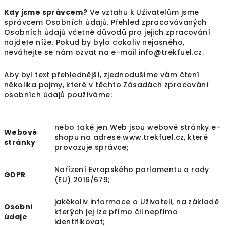
Kdy jsme správcem?
Ve vztahu k Uživatelům jsme
správcem Osobních údajů. Přehled zpracovávaných
Osobních údajů včetně důvodů pro jejich zpracování
najdete níže. Pokud by bylo cokoliv nejasného,
neváhejte se nám ozvat na e-mail
info@trekfuel.cz
.
Aby byl text přehlednější, zjednodušíme vám čtení
několika pojmy, které v těchto Zásadách zpracování
osobních údajů používáme:
nebo také jen Web jsou webové stránky e-
Webové
shopu na adrese
www.trekfuel.cz
, které
stránky
provozuje správce;
Nařízení Evropského parlamentu a rady
GDPR
(EU) 2016/679;
jakékoliv informace o Uživateli, na základě
Osobní
kterých jej lze přímo čii nepřímo
údaje
identifikovat;