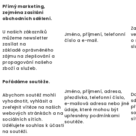
Přímý marketing,
zejména zasílání
obchodních sdělení.
Za
U našich zákazníků
Jméno, příjmení, telefonní
ve
můžeme newsletter
číslo a e-mail.
o 
zasílat na
sl
základě oprávněného
zájmu na zlepšování a
propagování našeho
zboží a služeb.
Pořádáme soutěže.
Jméno, příjmení, adresa,
D
Abychom soutěž mohli
přezdívka, telefonní číslo,
sd
vyhodnotit, vyhlásit a
e-mailová adresa nebo jiné
př
zveřejnit vítěze na našich
údaje, které mohou být
so
webových stránkách a na
upřesněny podmínkami
sí
sociálních sítích.
soutěže.
Udělujete souhlas k účasti
na soutěži.