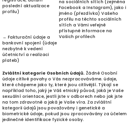
registrace, datum
na sociálních sítích (zejména
poslední aktualizace
Facebook a Instagram), jako i
profilu)
jméno (přezdívka) Vašeho
profilu na těchto sociálních
sítích a Vámi veřejně
přístupné informace na
Vašich profilech
→ Fakturační údaje a
bankovní spojení (údaje
nezbytné k vedení
účetnictví a realizaci
plateb)
Zvláštní kategorie Osobních údajů.
Žádné Osobní
údaje citlivé povahy o Vás nezpracováváme. údaje,
které chápeme jako ty, které jsou citlivější. Týkají se
například toho, jaký je Váš etnický původ, jaká je Vaše
sexuální orientace, jestli jste v odborech nebo jak jste
na tom zdravotně a jaká je Vaše víra. Za zvláštní
kategorii údajů jsou považovány i genetické a
biometrické údaje, pokud jsou zpracovávány za účelem
jedinečné identifikace fyzické osoby.