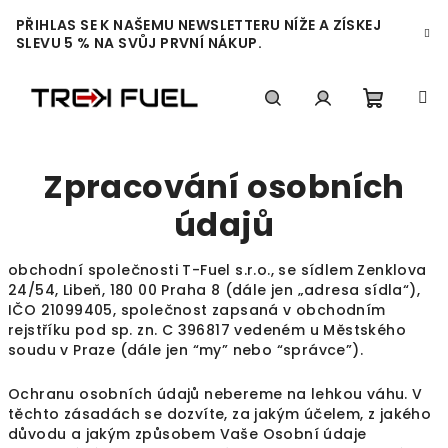
Přejít
PŘIHLAS SE K NAŠEMU NEWSLETTERU NÍŽE A ZÍSKEJ
na
SLEVU 5 % NA SVŮJ PRVNÍ NÁKUP.
obsah
Nákupn
Hledat
Přihlášení
Zpracování osobních
košík
údajů
obchodní společnosti T-Fuel s.r.o., se sídlem Zenklova
24/54, Libeň, 180 00 Praha 8 (dále jen „adresa sídla“),
IČO 21099405, společnost zapsaná v obchodním
rejstříku pod sp. zn. C 396817 vedeném u Městského
soudu v Praze (dále jen “my” nebo “správce”).
Ochranu osobních údajů nebereme na lehkou váhu. V
těchto zásadách se dozvíte, za jakým účelem, z jakého
důvodu a jakým způsobem Vaše Osobní údaje