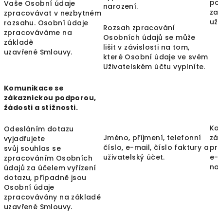
po
Vaše Osobní údaje
narození.
z
zpracovávat v nezbytném
už
rozsahu. Osobní údaje
Rozsah zpracování
zpracováváme na
Osobních údajů se může
základě
lišit v závislosti na tom,
uzavřené Smlouvy.
které Osobní údaje ve svém
Uživatelském účtu vyplníte.
Komunikace se
zákaznickou podporou,
žádosti a stížnosti.
K
Odesláním dotazu
Jméno, příjmení, telefonní
z
vyjadřujete
číslo, e-mail, číslo faktury a
pr
svůj souhlas se
uživatelský účet.
e-
zpracováním Osobních
n
údajů za účelem vyřízení
dotazu, případně jsou
Osobní údaje
zpracovávány na základě
uzavřené Smlouvy.