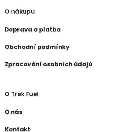
a
O nákupu
t
í
Doprava a platba
Obchodní podmínky
Zpracování osobních údajů
O Trek Fuel
O nás
Kontakt