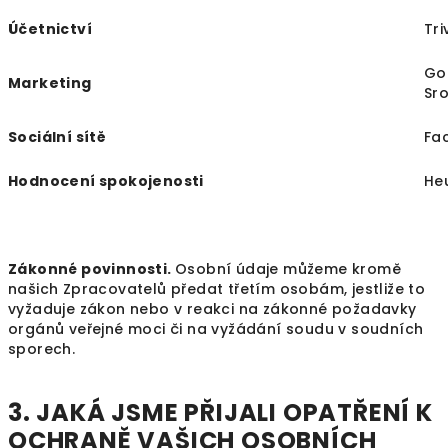
Účetnictví
Tri
Go
Marketing
Sr
Sociální sítě
Fa
Hodnocení spokojenosti
He
Zákonné povinnosti.
Osobní údaje můžeme kromě
našich Zpracovatelů předat třetím osobám, jestliže to
vyžaduje zákon nebo v reakci na zákonné požadavky
orgánů veřejné moci či na vyžádání soudu v soudních
sporech.
3. JAKÁ JSME PŘIJALI OPATŘENÍ K
OCHRANĚ VAŠICH OSOBNÍCH