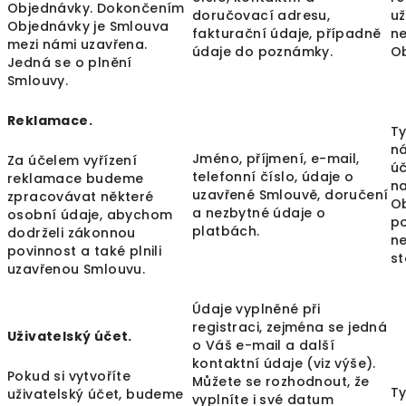
Objednávky. Dokončením
doručovací adresu,
už
Objednávky je Smlouva
fakturační údaje, případně
n
mezi námi uzavřena.
údaje do poznámky.
O
Jedná se o plnění
Smlouvy.
Reklamace.
Ty
ná
Jméno, příjmení, e-mail,
Za účelem vyřízení
ú
telefonní číslo, údaje o
reklamace budeme
n
uzavřené Smlouvě, doručení
zpracovávat některé
Ob
a nezbytné údaje o
osobní údaje, abychom
p
platbách.
dodrželi zákonnou
n
povinnost a také plnili
st
uzavřenou Smlouvu.
Údaje vyplněné při
registraci, zejména se jedná
Uživatelský účet.
o Váš e-mail a další
kontaktní údaje (viz výše).
Pokud si vytvoříte
Můžete se rozhodnout, že
T
uživatelský účet, budeme
vyplníte i své datum