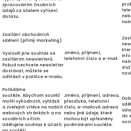
pro
zpracováním Osobních
tele
údajů za účelem vyřízení
neb
dotazu.
naš
Zasílání obchodních
Zas
sdělení (přímý marketing).
news
kte
Jméno, příjmení,
Vyslovili jste souhlas se
inf
telefonní číslo a e-mail.
zasíláním newsletterů.
naš
Pokud nechcete newsletter
slu
dostávat, můžete se
nov
odhlásit v patičce e-mailu.
Pořádáme
soutěže. Abychom soutěž
Jméno, příjmení, adresa,
Dob
mohli vyhodnotit, vyhlásit
přezdívka, telefonní
sdě
a zveřejnit vítěze na našich
číslo, e-mailová adresa
údaj
webových stránkách a na
nebo jiné údaje, které
do 
sociálních sítích.
mohou být upřesněny
soci
Udělujete souhlas k účasti
podmínkami soutěže.
na soutěži.