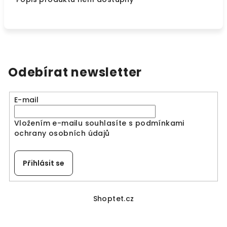
Odebírat newsletter
E-mail
Vložením e-mailu souhlasíte s
podmínkami
ochrany osobních údajů
Přihlásit se
Z
á
Shoptet.cz
p