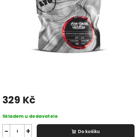
329 Kč
Měrná
Skladem u dodavatele
cena:
−
+
Do košíku