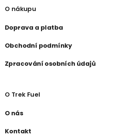
a
O nákupu
t
í
Doprava a platba
Obchodní podmínky
Zpracování osobních údajů
O Trek Fuel
O nás
Kontakt