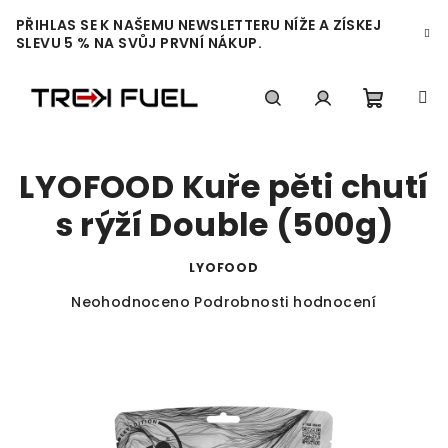
Přejít
PŘIHLAS SE K NAŠEMU NEWSLETTERU NÍŽE A ZÍSKEJ
na
SLEVU 5 % NA SVŮJ PRVNÍ NÁKUP.
obsah
Nákupn
Hledat
Přihlášení
LYOFOOD Kuře pěti chutí
košík
s rýží Double (500g)
LYOFOOD
Průměrné
Neohodnoceno
Podrobnosti hodnocení
hodnocení
produktu
je
0,0
z
5
hvězdiček.