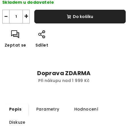
Skladem u dodavatele
cena:
−
+
Do košíku
Zeptat se
Sdílet
Doprava ZDARMA
Při nákupu nad 1 999 Kč
Popis
Parametry
Hodnocení
Diskuze