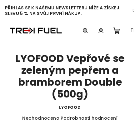
Přejít
PŘIHLAS SE K NAŠEMU NEWSLETTERU NÍŽE A ZÍSKEJ
na
SLEVU 5 % NA SVŮJ PRVNÍ NÁKUP.
obsah
Nákupn
Hledat
Přihlášení
LYOFOOD Vepřové se
košík
zeleným pepřem a
bramborem Double
(500g)
LYOFOOD
Průměrné
Neohodnoceno
Podrobnosti hodnocení
hodnocení
produktu
je