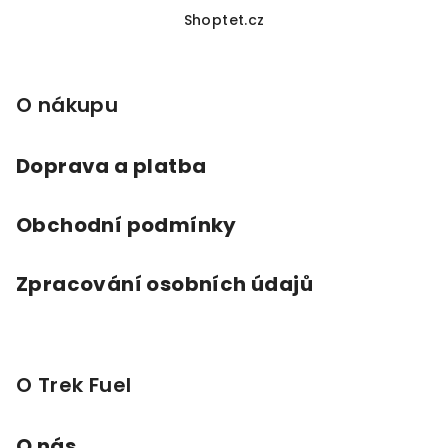
á
Shoptet.cz
p
a
O nákupu
t
í
Doprava a platba
Obchodní podmínky
Zpracování osobních údajů
O Trek Fuel
O nás