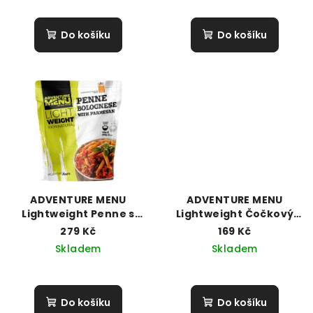
k
t
Do košíku
Do košíku
ů
ADVENTURE MENU
ADVENTURE MENU
Lightweight Penne s
Lightweight Čočkový
Boloňskou omáčkou a
Dhal
279 Kč
169 Kč
parmesánem
Skladem
Skladem
Do košíku
Do košíku