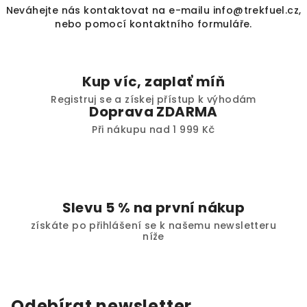
n
Neváhejte nás kontaktovat na e-mailu
info@trekfuel.cz
,
c
í
nebo pomocí
kontaktního formuláře
.
í
p
r
v
Kup víc, zaplať míň
k
Registruj se a získej přístup k výhodám
y
Doprava ZDARMA
v
Při nákupu nad 1 999 Kč
ý
p
i
s
u
Slevu 5 % na první nákup
získáte po přihlášení se k našemu newsletteru
níže
Odebírat newsletter