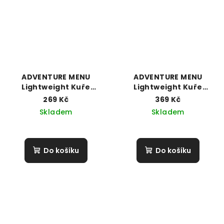
ADVENTURE MENU
ADVENTURE MENU
Lightweight Kuře
Lightweight Kuře
Korma s rýží basmati
Korma s rýží basmati
269 Kč
369 Kč
(173g / 600g)
Skladem
Skladem
Do košíku
Do košíku