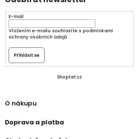
E-mail
Vložením e-mailu souhlasíte s
podmínkami
ochrany osobních údajů
Přihlásit se
Z
á
Shoptet.cz
p
a
O nákupu
t
í
Doprava a platba