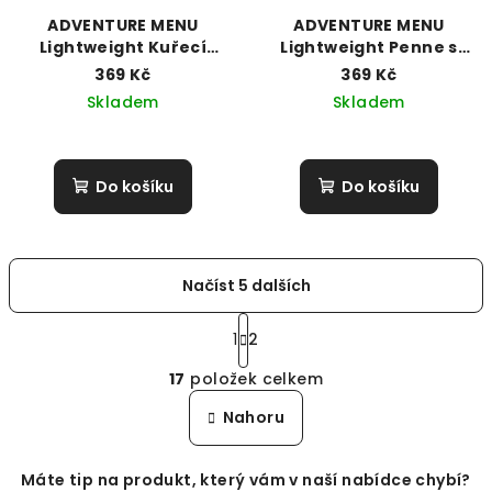
ADVENTURE MENU
ADVENTURE MENU
Lightweight Kuřecí
Lightweight Penne s
supreme s ratatouille
Boloňskou omáčkou a
369 Kč
369 Kč
(113g / 600g)
parmesánem (158g /
Skladem
Skladem
600g)
Do košíku
Do košíku
Načíst 5 dalších
S
t
1
2
O
r
17
položek celkem
á
v
n
l
Nahoru
k
á
o
d
v
Máte tip na produkt, který vám v naší nabídce chybí?
a
á