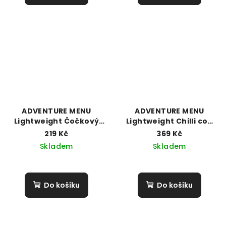
ADVENTURE MENU
ADVENTURE MENU
Lightweight Čočkový
Lightweight Chilli con
Dhal (116g / 525g)
Carne (157g / 600g)
219 Kč
369 Kč
Skladem
Skladem
Do košíku
Do košíku