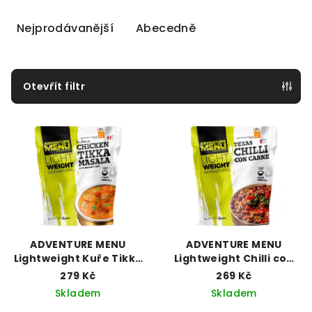
z
e
Nejprodávanější
Abecedně
n
í
p
Otevřít filtr
r
V
o
ý
d
p
u
i
k
s
t
p
ů
r
ADVENTURE MENU
ADVENTURE MENU
o
Lightweight Kuře Tikka
Lightweight Chilli con
Masala s rýží basmati
Carne
d
279 Kč
269 Kč
Skladem
Skladem
u