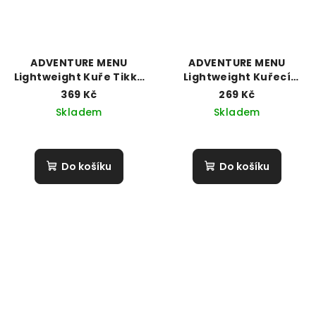
ADVENTURE MENU
ADVENTURE MENU
Lightweight Kuře Tikka
Lightweight Kuřecí
Masala s rýží basmati
supreme s ratatouille
369 Kč
269 Kč
(173g / 600g)
Skladem
Skladem
Do košíku
Do košíku