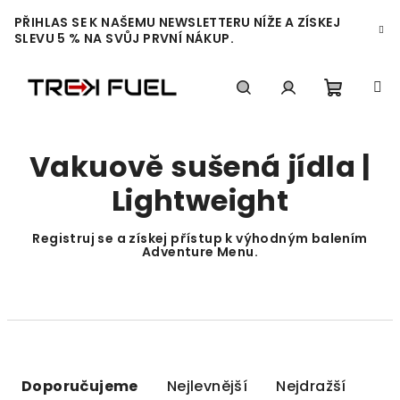
Přejít
PŘIHLAS SE K NAŠEMU NEWSLETTERU NÍŽE A ZÍSKEJ
na
SLEVU 5 % NA SVŮJ PRVNÍ NÁKUP.
obsah
Nákupn
Hledat
Přihlášení
Vakuově sušená jídla |
košík
Lightweight
Registruj se
a získej přístup k výhodným balením
Adventure Menu.
Ř
a
Doporučujeme
Nejlevnější
Nejdražší