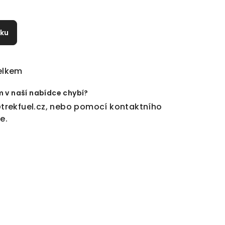
íku
elkem
m v naší nabídce chybí?
trekfuel.cz
, nebo pomocí
kontaktního
ře
.