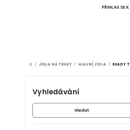
Přejít
PŘIHLAS SE K
na
obsah
/
JÍDLA NA TREKY
/
HLAVNÍ JÍDLA
/
READY T
DOMŮ
P
o
Vyhledávání
s
Hledat
t
r
Přeskočit