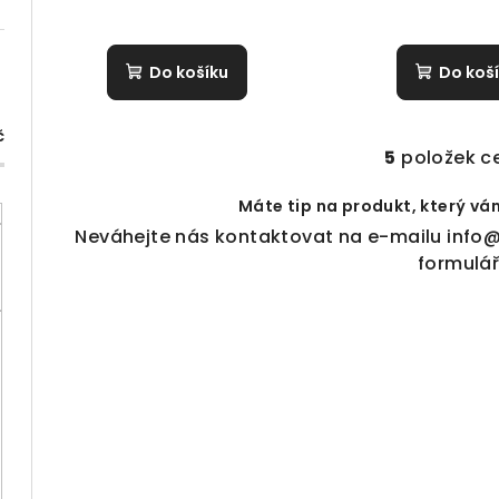
Do košíku
Do koš
č
5
položek c
O
v
Máte tip na produkt, který vá
l
Neváhejte nás kontaktovat na e-mailu
info@
á
formulá
d
a
c
í
p
r
v