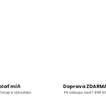
plať míň
Doprava ZDARM
 přístup k výhodám
Při nákupu nad 1 999 K