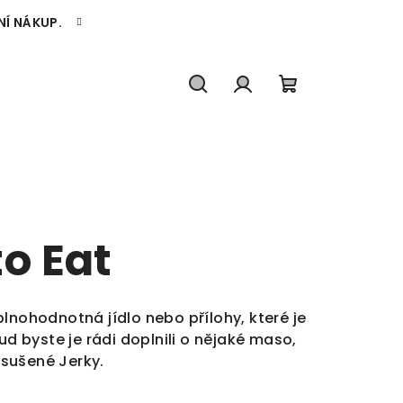
NÍ NÁKUP.
Hledat
Přihlášení
Nákupní
košík
o Eat
plnohodnotná jídlo nebo přílohy, které je
 byste je rádi doplnili o nějaké maso,
í sušené
Jerky
.