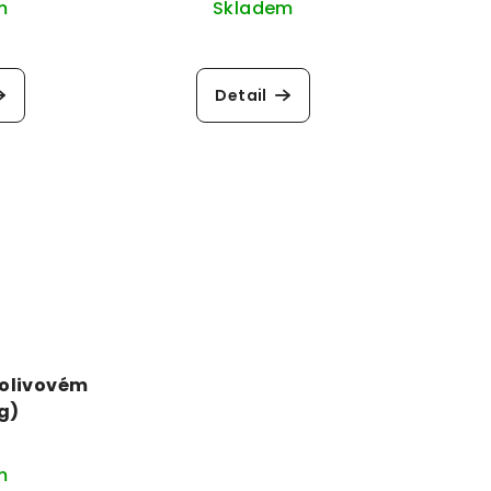
m
Skladem
Detail
 olivovém
0g)
m