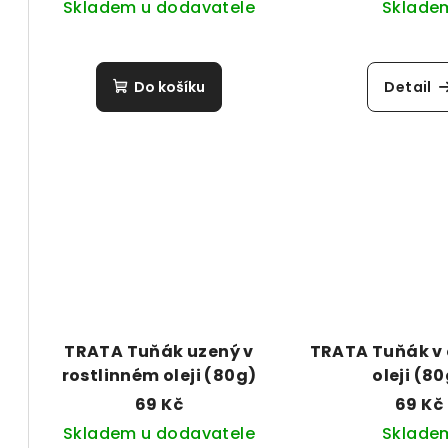
u
Skladem u dodavatele
Sklade
d
k
u
t
Do košíku
Detail
k
ů
t
ů
TRATA Tuňák uzený v
TRATA Tuňák v
rostlinném oleji (80g)
oleji (8
69 Kč
69 Kč
Skladem u dodavatele
Sklade