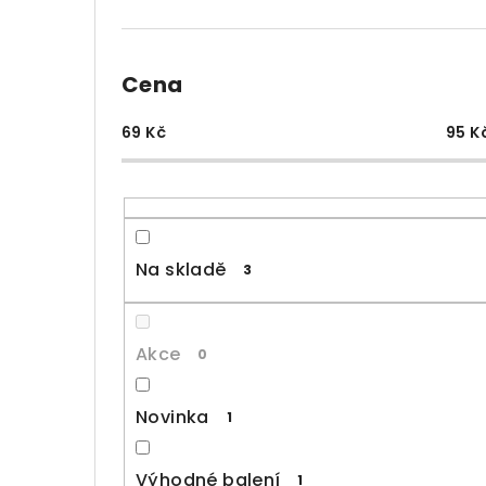
Cena
69
Kč
95
K
Na skladě
3
Akce
0
Novinka
1
Výhodné balení
1