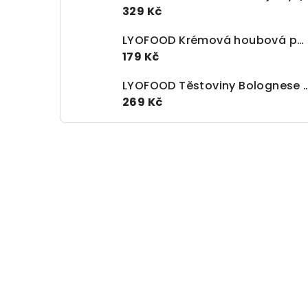
329 Kč
LYOFOOD Krémová houbová polévka s gorgonzolou a těstovinami (370g)
179 Kč
LYOFOOD Těstoviny Bolog
269 Kč