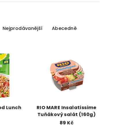
Nejprodávanější
Abecedně
od Lunch
RIO MARE Insalatissime
)
Tuňákový salát (160g)
89 Kč