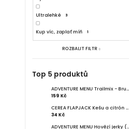
Ultralehké
3
Kup víc, zaplať míň
1
ROZBALIT FILTR
Top 5 produktů
ADVENTURE MENU Trailmix - Brusinky, krůtí jerky, vlašské ořechy 
159 Kč
CEREA FLAPJACK Kešu a citrón BIO (60g)
34 Kč
ADVENTURE MENU Hovězí jer