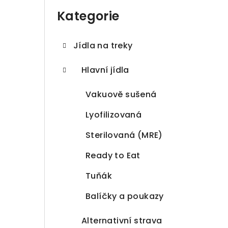
a
kategorie
Kategorie
n
n
Jídla na treky
í
Hlavní jídla
p
Vakuově sušená
a
Lyofilizovaná
n
Sterilovaná (MRE)
e
Ready to Eat
l
Tuňák
Balíčky a poukazy
Alternativní strava