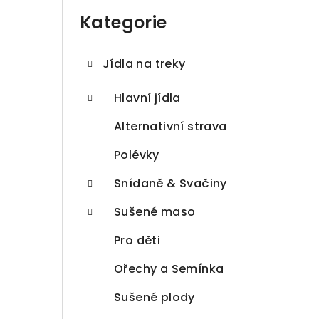
a
kategorie
Kategorie
n
n
Jídla na treky
í
Hlavní jídla
p
Alternativní strava
a
Polévky
n
Snídaně & Svačiny
e
Sušené maso
l
Pro děti
Ořechy a Semínka
Sušené plody