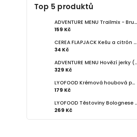
Top 5 produktů
ADVENTURE MENU Trailmix - Brusinky, krůtí jerky, vlašské ořechy 
159 Kč
CEREA FLAPJACK Kešu a citrón BIO (60g)
34 Kč
ADVENTURE MENU Hovězí jer
329 Kč
LYOFOOD Krémová houbová polévka s gorgonzolou a těstovinami (370g)
179 Kč
LYOFOOD Těstoviny Bolog
269 Kč