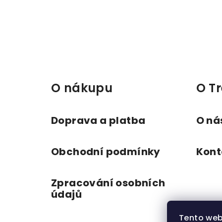
Z
á
p
a
O nákupu
O Tr
t
í
Doprava a platba
O ná
Obchodní podmínky
Kont
Zpracování osobních
údajů
Tento web