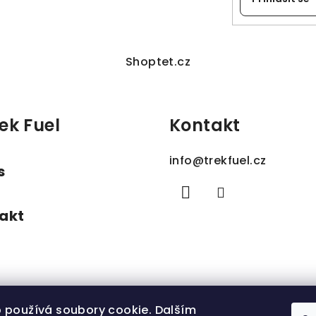
Shoptet.cz
ek Fuel
Kontakt
info
@
trekfuel.cz
s
akt
 používá soubory cookie. Dalším