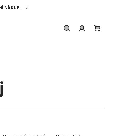
NÍ NÁKUP.
Hledat
Přihlášení
Nákupní
košík
j