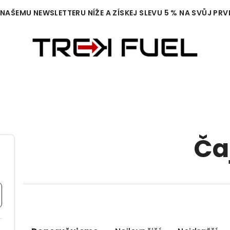
 NAŠEMU NEWSLETTERU NÍŽE A ZÍSKEJ SLEVU 5 % NA SVŮJ PRV
Ča
Ř