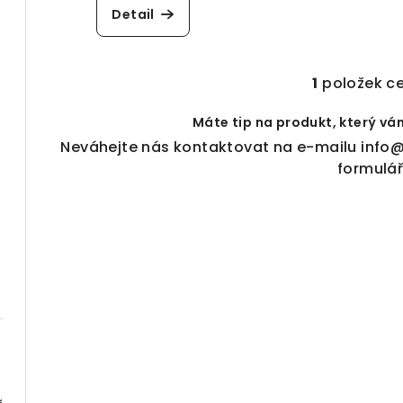
k
ů
Detail
t
ů
1
položek c
O
v
Máte tip na produkt, který vá
l
Neváhejte nás kontaktovat na e-mailu
info@
á
formulá
d
a
c
í
p
r
v
k
y