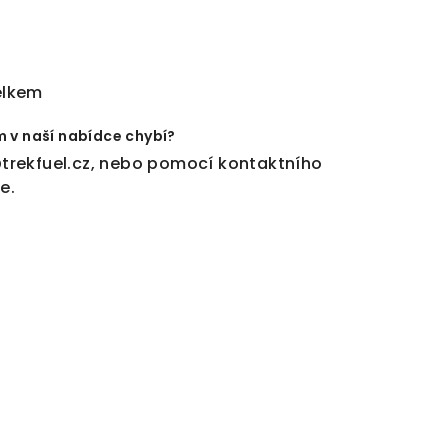
elkem
m v naší nabídce chybí?
trekfuel.cz
, nebo pomocí
kontaktního
ře
.