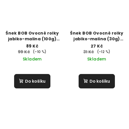
Šnek BOB Ovocné rolky
Šnek BOB Ovocné rolky
jablko-malina (100g)
jablko-malina (30g)
DMT: 22.3.26
DMT: 9.4.26
89 Kč
27 Kč
99 Kč
31 Kč
(–10 %)
(–12 %)
Skladem
Skladem
Do košíku
Do košíku