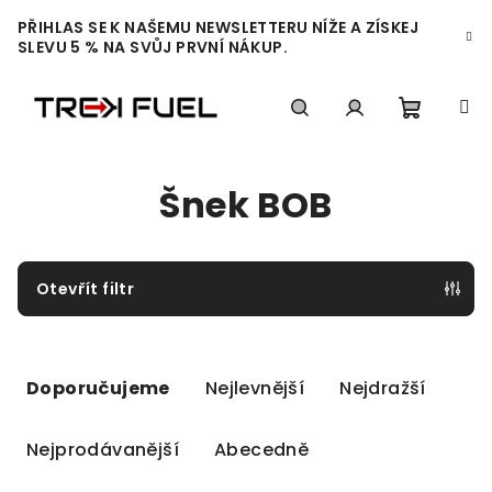
Přejít
PŘIHLAS SE K NAŠEMU NEWSLETTERU NÍŽE A ZÍSKEJ
na
SLEVU 5 % NA SVŮJ PRVNÍ NÁKUP.
obsah
Nákupn
Hledat
Přihlášení
Šnek BOB
košík
Otevřít filtr
Ř
a
Doporučujeme
Nejlevnější
Nejdražší
z
e
Nejprodávanější
Abecedně
n