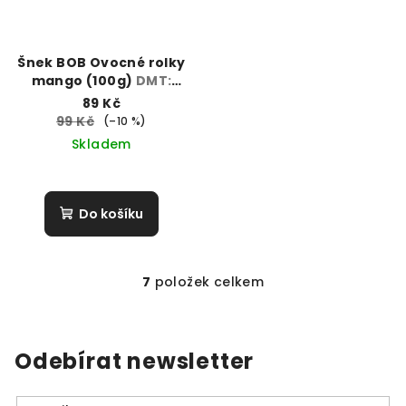
Šnek BOB Ovocné rolky
mango (100g)
DMT:
22.3.26
89 Kč
99 Kč
(–10 %)
Skladem
Do košíku
7
položek celkem
O
v
l
á
Odebírat newsletter
d
a