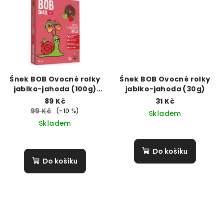
Šnek BOB Ovocné rolky
Šnek BOB Ovocné rolky
jablko-jahoda (100g)
jablko-jahoda (30g)
DMT: 9.4.26
89 Kč
31 Kč
99 Kč
(–10 %)
Skladem
Skladem
Do košíku
Do košíku