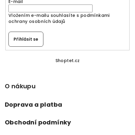
E-mail
c
í
Vložením e-mailu souhlasíte s
podmínkami
p
ochrany osobních údajů
r
v
k
Přihlásit se
y
v
Z
ý
á
Shoptet.cz
p
p
i
a
s
O nákupu
u
t
í
Doprava a platba
Obchodní podmínky