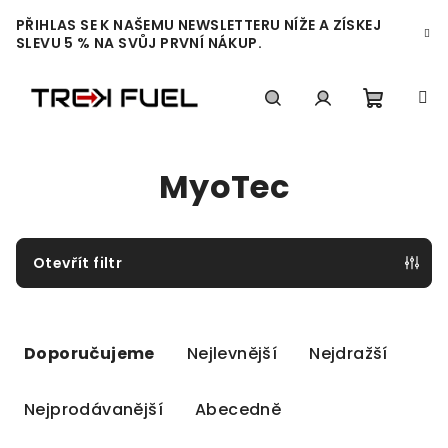
Přejít
PŘIHLAS SE K NAŠEMU NEWSLETTERU NÍŽE A ZÍSKEJ
na
SLEVU 5 % NA SVŮJ PRVNÍ NÁKUP.
obsah
Nákupn
Hledat
Přihlášení
MyoTec
košík
Otevřít filtr
Ř
a
Doporučujeme
Nejlevnější
Nejdražší
z
e
Nejprodávanější
Abecedně
n