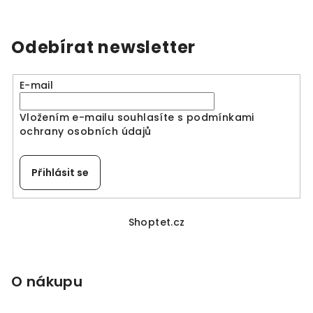
v
l
á
Odebírat newsletter
d
a
E-mail
c
í
Vložením e-mailu souhlasíte s
podmínkami
p
ochrany osobních údajů
r
v
k
Přihlásit se
y
v
Z
ý
á
Shoptet.cz
p
p
i
a
s
O nákupu
u
t
í