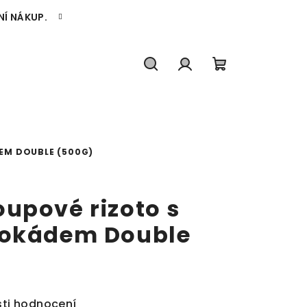
NÍ NÁKUP.
Hledat
Přihlášení
Nákupní
košík
EM DOUBLE (500G)
upové rizoto s
vokádem Double
ti hodnocení