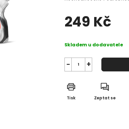
hodnocení
produktu
249 Kč
je
0,0
z
Měrná
5
cena:
Skladem u dodavatele
hvězdiček.
−
+
Tisk
Zeptat se