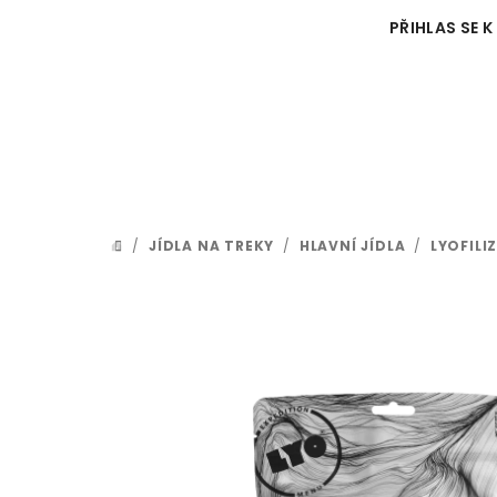
Přejít
PŘIHLAS SE K
na
obsah
/
JÍDLA NA TREKY
/
HLAVNÍ JÍDLA
/
LYOFIL
DOMŮ