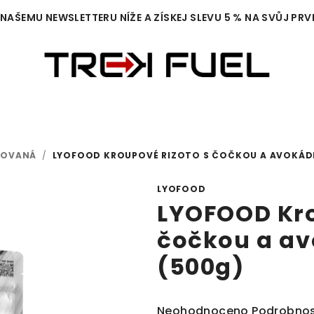
 NAŠEMU NEWSLETTERU NÍŽE A ZÍSKEJ SLEVU 5 % NA SVŮJ PRV
IZOVANÁ
/
LYOFOOD KROUPOVÉ RIZOTO S ČOČKOU A AVOKÁD
LYOFOOD
LYOFOOD Kro
čočkou a a
(500g)
Průměrné
Neohodnoceno
Podrobnos