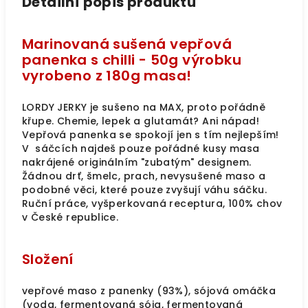
Detailní popis produktu
Marinovaná sušená vepřová
panenka s chilli - 50g výrobku
vyrobeno z 180g masa!
LORDY JERKY je sušeno na MAX, proto pořádně
křupe. Chemie, lepek a glutamát? Ani nápad!
Vepřová panenka se spokojí jen s tím nejlepším!
V sáčcích najdeš pouze pořádné kusy masa
nakrájené originálním "zubatým" designem.
Žádnou drť, šmelc, prach, nevysušené maso a
podobné věci, které pouze zvyšují váhu sáčku.
Ruční práce, vyšperkovaná receptura, 100% chov
v České republice.
Složení
vepřové maso z panenky (93%), sójová omáčka
(voda, fermentovaná sója, fermentovaná