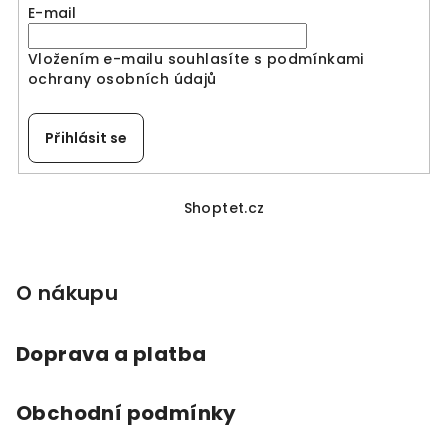
E-mail
Vložením e-mailu souhlasíte s
podmínkami
ochrany osobních údajů
Přihlásit se
Z
á
Shoptet.cz
p
a
O nákupu
t
í
Doprava a platba
Obchodní podmínky