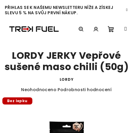
Přejít
PŘIHLAS SE K NAŠEMU NEWSLETTERU NÍŽE A ZÍSKEJ
na
SLEVU 5 % NA SVŮJ PRVNÍ NÁKUP.
obsah
Nákupn
Hledat
Přihlášení
LORDY JERKY Vepřové
košík
sušené maso chilli (50g)
LORDY
Průměrné
Neohodnoceno
Podrobnosti hodnocení
hodnocení
Bez lepku
produktu
je
0,0
z
5
hvězdiček.