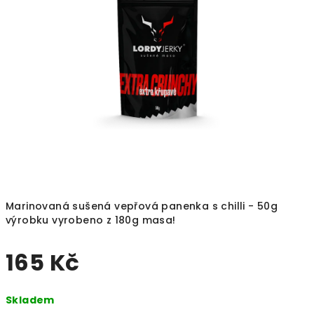
Marinovaná sušená vepřová panenka s chilli - 50g
výrobku vyrobeno z 180g masa!
165 Kč
Měrná
Skladem
cena: