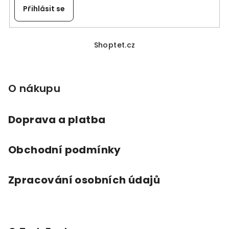
Přihlásit se
Z
á
Shoptet.cz
p
a
O nákupu
t
í
Doprava a platba
Obchodní podmínky
Zpracování osobních údajů