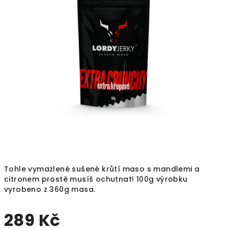
5
hvězdiček.
Tohle vymazlené sušené krůtí maso s mandlemi a
citronem prostě musíš ochutnat! 100g výrobku
vyrobeno z 360g masa.
289 Kč