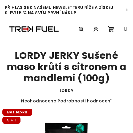
Přejít
PŘIHLAS SE K NAŠEMU NEWSLETTERU NÍŽE A ZÍSKEJ
na
SLEVU 5 % NA SVŮJ PRVNÍ NÁKUP.
obsah
Nákupn
Hledat
Přihlášení
LORDY JERKY Sušené
košík
maso krůtí s citronem a
mandlemi (100g)
LORDY
Průměrné
Neohodnoceno
Podrobnosti hodnocení
hodnocení
Bez lepku
produktu
je
5 + 1
0,0
z