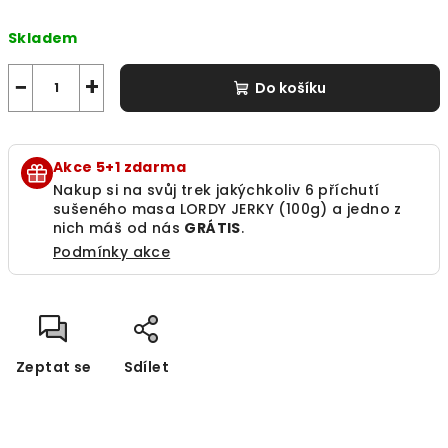
Měrná
Skladem
cena:
−
+
Do košíku
Akce 5+1 zdarma
Nakup si na svůj trek jakýchkoliv 6 příchutí
sušeného masa
LORDY JERKY (100g)
a jedno z
nich máš od nás
GRÁTIS
.
Podmínky akce
Zeptat se
Sdílet