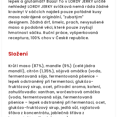
lepek a glutamát? Bůůů! To v LORDY JERKY určitě
nehledej! LORDY JERKY svíčková nemá ráda žádné
kraviny! V sáčcích najdeš pouze pořádné kusy
masa nakrájené originální, "zubatým"
designem. Žádná drť, šmelc, prach, nevysušené
maso a podobné věci, které pouze zvyšují
hmotnost sáčku. Ruční práce, vyšperkovaná
receptura, 100% chov v České republice.
Složení
Krůtí maso (87%), mandle (9%) (celé jádra
mandlí), citrón (1,35%), sójová omáčka (voda,
fermentovaná sója, fermentovaná pšenice –
lepek odstraněný při fermentaci, glukózo-
fruktózový sirup, ocet, přírodní aroma, koření,
zahušťovadlo: xanthan, worčestrová omáčka
(voda, fermentovaná sója, fermentovaná
pšenice – lepek odstraněný při fermentaci, ocet,
glukózo-fruktózový sirup, jedlá sůl, rajčatová
šťáva z koncentrátu, jablečná šťáva z