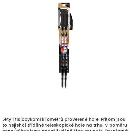
produktu
je
0,0
z
5
hvězdiček.
Léty i tisícovkami kilometrů prověřené hole. Přitom jsou
to nejlehčí třídílné teleskopické hole na trhu! V poměru