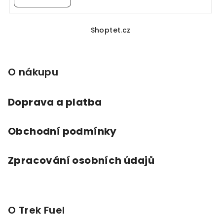
Z
á
Shoptet.cz
p
a
O nákupu
t
í
Doprava a platba
Obchodní podmínky
Zpracování osobních údajů
O Trek Fuel