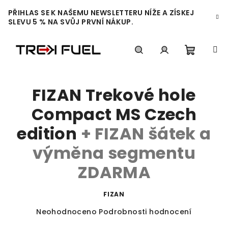
Přejít
PŘIHLAS SE K NAŠEMU NEWSLETTERU NÍŽE A ZÍSKEJ
na
SLEVU 5 % NA SVŮJ PRVNÍ NÁKUP.
obsah
Nákupn
Hledat
Přihlášení
FIZAN Trekové hole
košík
Compact MS Czech
edition
+ FIZAN šátek a
výměna segmentu
ZDARMA
FIZAN
Průměrné
Neohodnoceno
Podrobnosti hodnocení
hodnocení