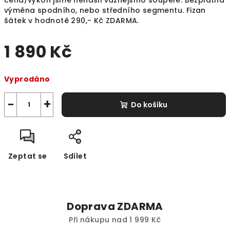
cena/výkon jsme nenašli vážnějšího soupeře. Bezplatná
výměna spodního, nebo středního segmentu. Fizan
šátek v hodnotě 290,- Kč ZDARMA.
1 890 Kč
Měrná
Vyprodáno
cena:
−
+
Do košíku
Zeptat se
Sdílet
Doprava ZDARMA
Při nákupu nad 1 999 Kč