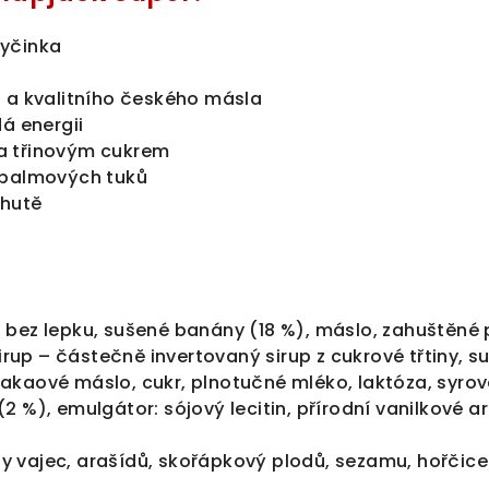
yčinka
 a kvalitního českého másla
dá energii
a třinovým cukrem
 palmových tuků
chutě
 bez lepku, sušené banány (18 %), máslo, zahuštěné
 sirup – částečně invertovaný sirup z cukrové třtiny,
akaové máslo, cukr, plnotučné mléko, laktóza, syro
2 %), emulgátor: sójový lecitin, přírodní vanilkové a
 vajec, arašídů, skořápkový plodů, sezamu, hořčice 