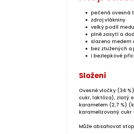
pečená ovesná t
zdroj vlákniny
velký podíl medu
plně zasytí a do
slazeno medem 
bez ztužených a
i bezlepkové pří
Složení
Ovesné vločky (34 %)
cukr, laktóza), zlatý
karamelem (2,7 %) (k
karamelizovaný cukr (
Může obsahovat stopy