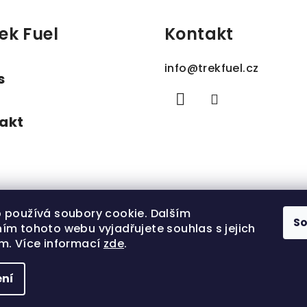
ek Fuel
Kontakt
info
@
trekfuel.cz
s
akt
 používá soubory cookie. Dalším
S
ím tohoto webu vyjadřujete souhlas s jejich
m. Více informací
zde
.
ní
Copyright 202