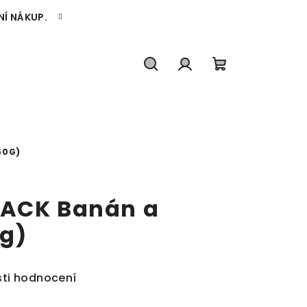
NÍ NÁKUP.
Hledat
Přihlášení
Nákupní
košík
60G)
JACK Banán a
g)
ti hodnocení