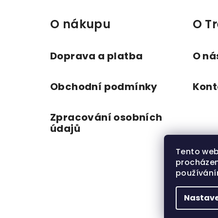
p
a
O nákupu
O Tr
t
í
Doprava a platba
O ná
Obchodní podmínky
Kont
Zpracování osobních
údajů
Tento web
procházen
používání
Nastave