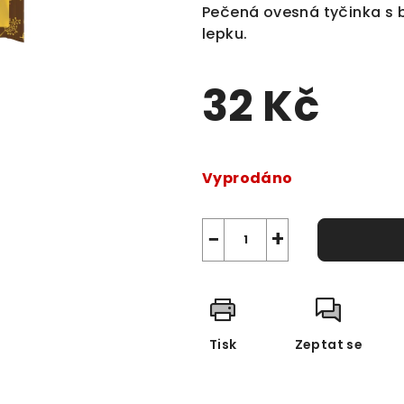
produktu
Pečená ovesná tyčinka s
je
lepku.
0,0
z
32 Kč
5
hvězdiček.
Měrná
cena:
Vyprodáno
−
+
Tisk
Zeptat se