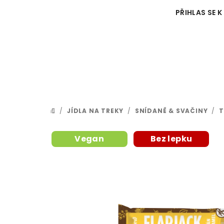
Přejít
PŘIHLAS SE K
na
obsah
/
JÍDLA NA TREKY
/
SNÍDANĚ & SVAČINY
/
T
DOMŮ
Vegan
Bez lepku