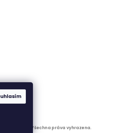
ouhlasím
6
TrekFuel.cz
. Všechna práva vyhrazena.