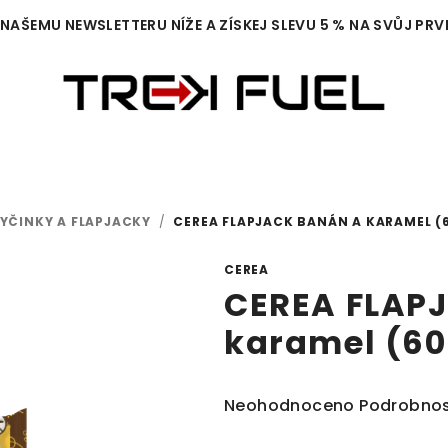
 NAŠEMU NEWSLETTERU NÍŽE A ZÍSKEJ SLEVU 5 % NA SVŮJ PRV
YČINKY A FLAPJACKY
/
CEREA FLAPJACK BANÁN A KARAMEL (
CEREA
CEREA FLAP
karamel (60
Průměrné
Neohodnoceno
Podrobnos
hodnocení