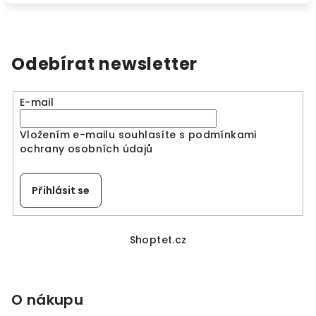
Odebírat newsletter
E-mail
Vložením e-mailu souhlasíte s
podmínkami
ochrany osobních údajů
Přihlásit se
Z
á
Shoptet.cz
p
a
O nákupu
t