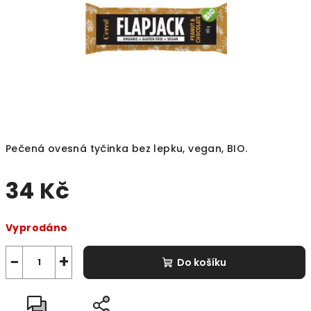
Pečená ovesná tyčinka bez lepku, vegan, BIO.
34 Kč
Měrná
Vyprodáno
cena:
−
+
Do košíku