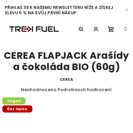
Přejít
PŘIHLAS SE K NAŠEMU NEWSLETTERU NÍŽE A ZÍSKEJ
na
SLEVU 5 % NA SVŮJ PRVNÍ NÁKUP.
obsah
Nákupn
Hledat
Přihlášení
CEREA FLAPJACK Arašídy
košík
a čokoláda BIO (60g)
CEREA
Průměrné
Neohodnoceno
Podrobnosti hodnocení
hodnocení
Vegan
produktu
je
Bez lepku
0,0
z
5
hvězdiček.