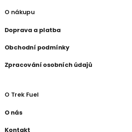
a
O nákupu
t
í
Doprava a platba
Obchodní podmínky
Zpracování osobních údajů
O Trek Fuel
O nás
Kontakt