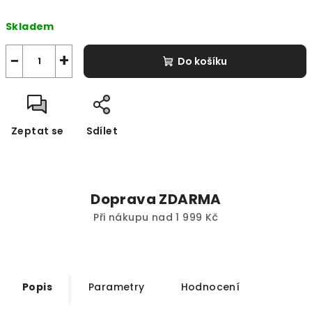
Měrná
Skladem
cena:
−
+
Do košíku
Zeptat se
Sdílet
Doprava ZDARMA
Při nákupu nad 1 999 Kč
Popis
Parametry
Hodnocení