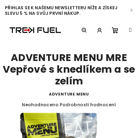
Přejít
PŘIHLAS SE K NAŠEMU NEWSLETTERU NÍŽE A ZÍSKEJ
na
SLEVU 5 % NA SVŮJ PRVNÍ NÁKUP.
obsah
Nákupn
Hledat
Přihlášení
ADVENTURE MENU MRE
košík
Vepřové s knedlíkem a se
zelím
ADVENTURE MENU
Průměrné
Neohodnoceno
Podrobnosti hodnocení
hodnocení
produktu
je
0,0
z