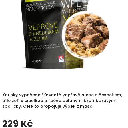
5
hvězdiček.
Kousky vypečené šťavnaté vepřové plece s česnekem,
bílé zelí s cibulkou a ručně dělanými bramborovými
špalíčky. Celé to propojuje výpek z masa.
229 Kč