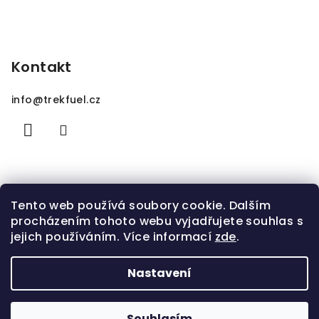
Kontakt
info
@
trekfuel.cz
Tento web používá soubory cookie. Dalším
procházením tohoto webu vyjadřujete souhlas s
jejich používáním. Více informací
zde
.
Nastavení
Copyright 2026
TrekFuel.cz
. Všechna práva
vyhrazena.
Souhlasím