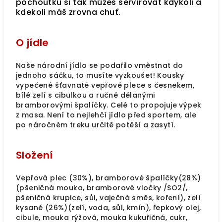
pochoutku si tak můžeš servírovat kdykoli a
kdekoli máš zrovna chuť.
O jídle
Naše národní jídlo se podařilo vměstnat do
jednoho sáčku, to musíte vyzkoušet! Kousky
vypečené šťavnaté vepřové plece s česnekem,
bílé zelí s cibulkou a ručně dělanými
bramborovými špalíčky. Celé to propojuje výpek
z masa. Není to nejlehčí jídlo před sportem, ale
po náročném treku určitě potěší a zasytí.
Složení
Vepřová plec (30%), bramborové špalíčky(28%)
(pšeničná mouka, bramborové vločky /SO2/,
pšeničná krupice, sůl, vaječná směs, koření), zelí
kysané (26%)(zelí, voda, sůl, kmín), řepkový olej,
cibule, mouka rýžová, mouka kukuřičná, cukr,