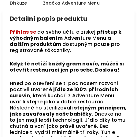
Diskuze
Značka
Adventure Menu
Detailní popis produktu
Přihlas se
do svého účtu a získej
přístup k
výhodným balením
Adventure Menu a
dalším produktům
dostupným pouze pro
registrované zákazníky.
Když tě netíží každý gram navíc, můžeš si
otevřít restauraci jen pro sebe. Doslova!
Hned po otevření se ti pod nosem rozvoní
poctivě uvařené
jídlo ze 100% přírodních
surovin
, které kuchaři z Adventure Menu
uvařili stejně jako v dobré restauraci.
Následně ho sterilizovali
stejným principem,
jako zavařovaly naše babičky
. Dneska na
to jen mají lepší technologii. Jídlo díky tomu
chutná a voní jako právě uvařené. Bez
lednice ti vydrží minimálně tři roky. Tuhle