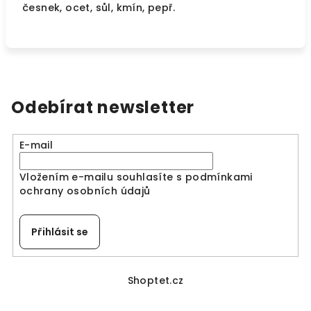
česnek, ocet, sůl, kmín, pepř.
Odebírat newsletter
E-mail
Vložením e-mailu souhlasíte s
podmínkami
ochrany osobních údajů
Přihlásit se
Z
á
Shoptet.cz
p