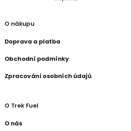
á
p
a
O nákupu
t
í
Doprava a platba
Obchodní podmínky
Zpracování osobních údajů
O Trek Fuel
O nás