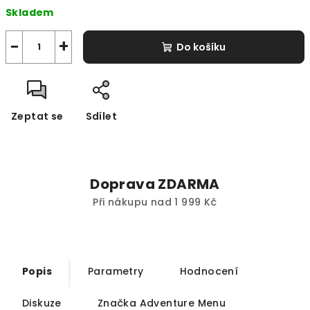
Měrná
Skladem
cena:
−
+
Do košíku
Zeptat se
Sdílet
Doprava ZDARMA
Při nákupu nad 1 999 Kč
Popis
Parametry
Hodnocení
Diskuze
Značka
Adventure Menu