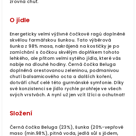
zrovna chuť.
O jídle
Energeticky velmi výživné čočkové ragú doplněné
skvělou farmářskou šunkou. Tato výběrová
šunka z 98% masa, nakrájená na kostičky je po
zamíchání s čočkou skvělým doplňkem tohoto
lehkého, ale přitom velmi sytého jídla, které vás
nabije na dlouhé hodiny. Černá čočka Beluga
doplněná orestovanou zeleninou, podmanivou
chutí balsamicového octa a dalších koření,
dotváří chuť celé této gurmánské symfonie. Díky
své konzistenci se jídlo rychle prohřeje ve všech
svých vrstvách. A nyní už jen vzít lžíci a ochutnat!
Složení
Černá čočka Beluga (23%), šunka (20%-vepřové
maso (min.98%), pitná voda, jedlá sůl s jódem,