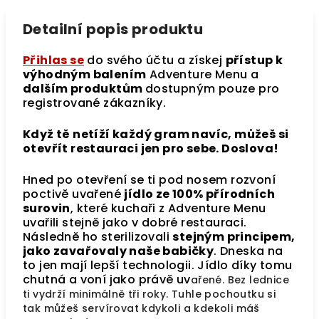
Detailní popis produktu
Přihlas se
do svého účtu a získej
přístup k
výhodným balením
Adventure Menu a
dalším produktům
dostupným pouze pro
registrované zákazníky.
Když tě netíží každý gram navíc, můžeš si
otevřít restauraci jen pro sebe. Doslova!
Hned po otevření se ti pod nosem rozvoní
poctivě uvařené
jídlo ze 100% přírodních
surovin
, které kuchaři z Adventure Menu
uvařili stejně jako v dobré restauraci.
Následně ho sterilizovali
stejným principem,
jako zavařovaly naše babičky
. Dneska na
to jen mají lepší technologii. Jídlo díky tomu
chutná a voní jako právě uv
ařené. Bez lednice
ti vydrží minimálně tři roky. Tuhle pochoutku si
tak můžeš servírovat kdykoli a kdekoli máš