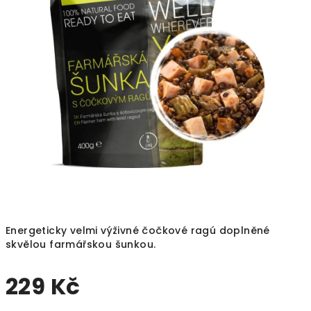
5
hvězdiček.
Energeticky velmi výživné čočkové ragú doplněné
skvělou farmářskou šunkou.
229 Kč