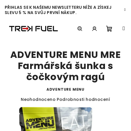
Přejít
PŘIHLAS SE K NAŠEMU NEWSLETTERU NÍŽE A ZÍSKEJ
na
SLEVU 5 % NA SVŮJ PRVNÍ NÁKUP.
obsah
Nákupn
Hledat
Přihlášení
ADVENTURE MENU MRE
košík
Farmářská šunka s
čočkovým ragú
ADVENTURE MENU
Průměrné
Neohodnoceno
Podrobnosti hodnocení
hodnocení
produktu
je
0,0
z