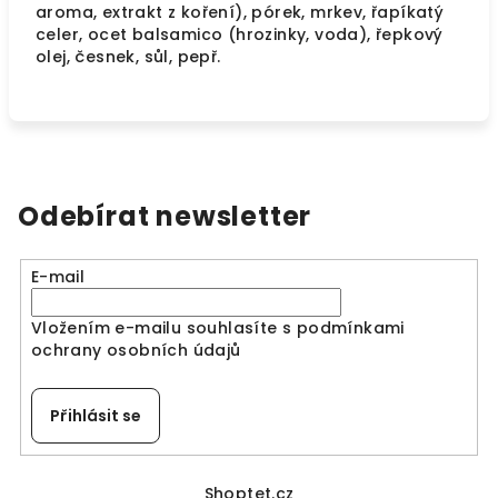
aroma, extrakt z koření), pórek, mrkev, řapíkatý
celer, ocet balsamico (hrozinky, voda), řepkový
olej, česnek, sůl, pepř.
Odebírat newsletter
E-mail
Vložením e-mailu souhlasíte s
podmínkami
ochrany osobních údajů
Přihlásit se
Z
Shoptet.cz